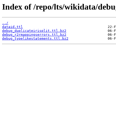
Index of /repo/lts/wikidata/debu
../
dataid.ttl
debug_duplicateirisplit.ttl.bz2
debug_r2rmappingserrors.ttl.bz2
debug_typelikestatements.ttl.bz2