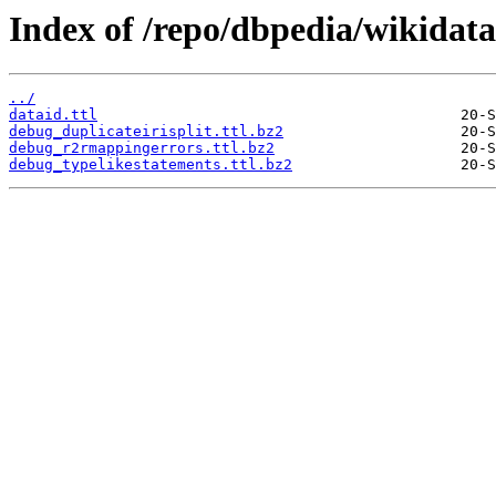
Index of /repo/dbpedia/wikidata
../
dataid.ttl
debug_duplicateirisplit.ttl.bz2
debug_r2rmappingerrors.ttl.bz2
debug_typelikestatements.ttl.bz2