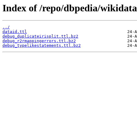
Index of /repo/dbpedia/wikidata
../
dataid.ttl
debug_duplicateirisplit.ttl.bz2
debug_r2rmappingerrors.ttl.bz2
debug_typelikestatements.ttl.bz2