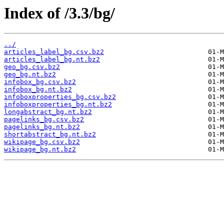
Index of /3.3/bg/
../
articles_label_bg.csv.bz2
articles_label_bg.nt.bz2
geo_bg.csv.bz2
geo_bg.nt.bz2
infobox_bg.csv.bz2
infobox_bg.nt.bz2
infoboxproperties_bg.csv.bz2
infoboxproperties_bg.nt.bz2
longabstract_bg.nt.bz2
pagelinks_bg.csv.bz2
pagelinks_bg.nt.bz2
shortabstract_bg.nt.bz2
wikipage_bg.csv.bz2
wikipage_bg.nt.bz2