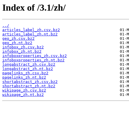
Index of /3.1/zh/
../
articles_label_zh.csv.bz2
articles_label_zh.nt.bz2
geo_zh.csv.bz2
geo_zh.nt.bz2
infobox_zh.csv.bz2
infobox_zh.nt.bz2
infoboxproperties_zh.csv.bz2
infoboxproperties_zh.nt.bz2
longabstract_zh.csv.bz2
longabstract_zh.nt.bz2
pagelinks_zh.csv.bz2
pagelinks_zh.nt.bz2
shortabstract_zh.csv.bz2
shortabstract_zh.nt.bz2
wikipage_zh.csv.bz2
wikipage_zh.nt.bz2