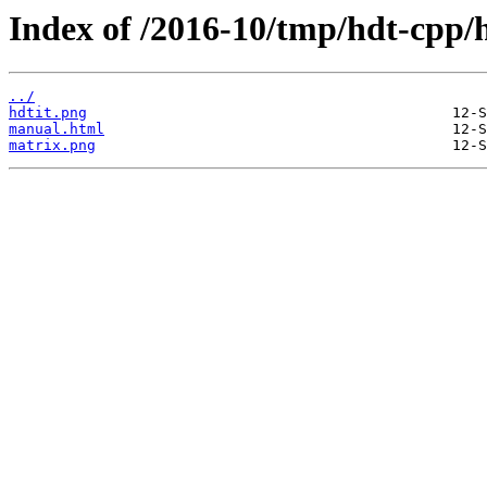
Index of /2016-10/tmp/hdt-cpp/h
../
hdtit.png
manual.html
matrix.png