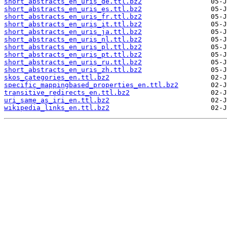
short_abstracts_en_uris_de.ttl.bz2
short_abstracts_en_uris_es.ttl.bz2
short_abstracts_en_uris_fr.ttl.bz2
short_abstracts_en_uris_it.ttl.bz2
short_abstracts_en_uris_ja.ttl.bz2
short_abstracts_en_uris_nl.ttl.bz2
short_abstracts_en_uris_pl.ttl.bz2
short_abstracts_en_uris_pt.ttl.bz2
short_abstracts_en_uris_ru.ttl.bz2
short_abstracts_en_uris_zh.ttl.bz2
skos_categories_en.ttl.bz2
specific_mappingbased_properties_en.ttl.bz2
transitive_redirects_en.ttl.bz2
uri_same_as_iri_en.ttl.bz2
wikipedia_links_en.ttl.bz2