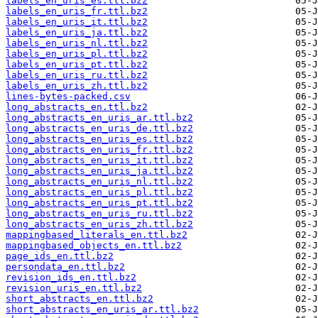
labels_en_uris_es.ttl.bz2
labels_en_uris_fr.ttl.bz2
labels_en_uris_it.ttl.bz2
labels_en_uris_ja.ttl.bz2
labels_en_uris_nl.ttl.bz2
labels_en_uris_pl.ttl.bz2
labels_en_uris_pt.ttl.bz2
labels_en_uris_ru.ttl.bz2
labels_en_uris_zh.ttl.bz2
lines-bytes-packed.csv
long_abstracts_en.ttl.bz2
long_abstracts_en_uris_ar.ttl.bz2
long_abstracts_en_uris_de.ttl.bz2
long_abstracts_en_uris_es.ttl.bz2
long_abstracts_en_uris_fr.ttl.bz2
long_abstracts_en_uris_it.ttl.bz2
long_abstracts_en_uris_ja.ttl.bz2
long_abstracts_en_uris_nl.ttl.bz2
long_abstracts_en_uris_pl.ttl.bz2
long_abstracts_en_uris_pt.ttl.bz2
long_abstracts_en_uris_ru.ttl.bz2
long_abstracts_en_uris_zh.ttl.bz2
mappingbased_literals_en.ttl.bz2
mappingbased_objects_en.ttl.bz2
page_ids_en.ttl.bz2
persondata_en.ttl.bz2
revision_ids_en.ttl.bz2
revision_uris_en.ttl.bz2
short_abstracts_en.ttl.bz2
short_abstracts_en_uris_ar.ttl.bz2