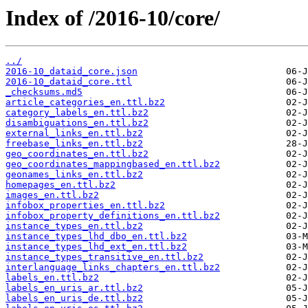
Index of /2016-10/core/
../
2016-10_dataid_core.json
2016-10_dataid_core.ttl
_checksums.md5
article_categories_en.ttl.bz2
category_labels_en.ttl.bz2
disambiguations_en.ttl.bz2
external_links_en.ttl.bz2
freebase_links_en.ttl.bz2
geo_coordinates_en.ttl.bz2
geo_coordinates_mappingbased_en.ttl.bz2
geonames_links_en.ttl.bz2
homepages_en.ttl.bz2
images_en.ttl.bz2
infobox_properties_en.ttl.bz2
infobox_property_definitions_en.ttl.bz2
instance_types_en.ttl.bz2
instance_types_lhd_dbo_en.ttl.bz2
instance_types_lhd_ext_en.ttl.bz2
instance_types_transitive_en.ttl.bz2
interlanguage_links_chapters_en.ttl.bz2
labels_en.ttl.bz2
labels_en_uris_ar.ttl.bz2
labels_en_uris_de.ttl.bz2