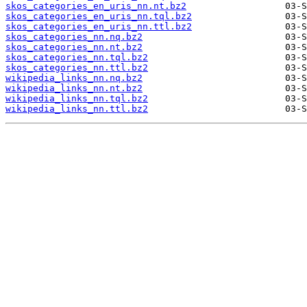
skos_categories_en_uris_nn.nt.bz2
skos_categories_en_uris_nn.tql.bz2
skos_categories_en_uris_nn.ttl.bz2
skos_categories_nn.nq.bz2
skos_categories_nn.nt.bz2
skos_categories_nn.tql.bz2
skos_categories_nn.ttl.bz2
wikipedia_links_nn.nq.bz2
wikipedia_links_nn.nt.bz2
wikipedia_links_nn.tql.bz2
wikipedia_links_nn.ttl.bz2