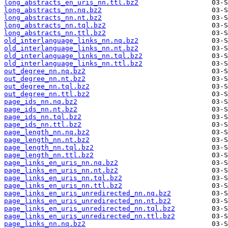
long_abstracts_en_uris_nn.ttl.bz2
long_abstracts_nn.nq.bz2
long_abstracts_nn.nt.bz2
long_abstracts_nn.tql.bz2
long_abstracts_nn.ttl.bz2
old_interlanguage_links_nn.nq.bz2
old_interlanguage_links_nn.nt.bz2
old_interlanguage_links_nn.tql.bz2
old_interlanguage_links_nn.ttl.bz2
out_degree_nn.nq.bz2
out_degree_nn.nt.bz2
out_degree_nn.tql.bz2
out_degree_nn.ttl.bz2
page_ids_nn.nq.bz2
page_ids_nn.nt.bz2
page_ids_nn.tql.bz2
page_ids_nn.ttl.bz2
page_length_nn.nq.bz2
page_length_nn.nt.bz2
page_length_nn.tql.bz2
page_length_nn.ttl.bz2
page_links_en_uris_nn.nq.bz2
page_links_en_uris_nn.nt.bz2
page_links_en_uris_nn.tql.bz2
page_links_en_uris_nn.ttl.bz2
page_links_en_uris_unredirected_nn.nq.bz2
page_links_en_uris_unredirected_nn.nt.bz2
page_links_en_uris_unredirected_nn.tql.bz2
page_links_en_uris_unredirected_nn.ttl.bz2
page_links_nn.nq.bz2