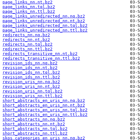
page_links_nn.nt.bz2
page_links_nn.tql.bz2
page_links_nn.ttl.bz2
page_links_unredirected_nn.nq.bz2
page_links_unredirected_nn.nt.bz2
page_links_unredirected_nn.tql.bz2
page_links_unredirected_nn.ttl.bz2
redirects_nn.nq.bz2
redirects_nn.nt.bz2
redirects_nn.tql.bz2
redirects_nn.ttl.bz2
redirects_transitive_nn.nt.bz2
redirects_transitive_nn.ttl.bz2
revision_ids_nn.nq.bz2
revision_ids_nn.nt.bz2
revision_ids_nn.tql.bz2
revision_ids_nn.ttl.bz2
revision_uris_nn.nq.bz2
revision_uris_nn.nt.bz2
revision_uris_nn.tql.bz2
revision_uris_nn.ttl.bz2
short_abstracts_en_uris_nn.nq.bz2
short_abstracts_en_uris_nn.nt.bz2
short_abstracts_en_uris_nn.tql.bz2
short_abstracts_en_uris_nn.ttl.bz2
short_abstracts_nn.nq.bz2
short_abstracts_nn.nt.bz2
short_abstracts_nn.tql.bz2
short_abstracts_nn.ttl.bz2
skos_categories_en_uris_nn.nq.bz2