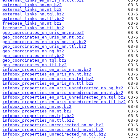
external_links_en_uris_nn.ttl.bz2
external_links_nn.nq.bz2
external_links_nn.nt.bz2
external_links_nn.tql.bz2
external_links_nn.ttl.bz2
freebase_links_nn.nt.bz2
freebase_links_nn.ttl.bz2
geo_coordinates_en_uris_nn.nq.bz2
geo_coordinates_en_uris_nn.nt.bz2
geo_coordinates_en_uris_nn.tql.bz2
geo_coordinates_en_uris_nn.ttl.bz2
geo_coordinates_nn.nq.bz2
geo_coordinates_nn.nt.bz2
geo_coordinates_nn.tql.bz2
geo_coordinates_nn.ttl.bz2
infobox_properties_en_uris_nn.nq.bz2
infobox_properties_en_uris_nn.nt.bz2
infobox_properties_en_uris_nn.tql.bz2
infobox_properties_en_uris_nn.ttl.bz2
infobox_properties_en_uris_unredirected_nn.nq.bz2
infobox_properties_en_uris_unredirected_nn.nt.bz2
infobox_properties_en_uris_unredirected_nn.tql.bz2
infobox_properties_en_uris_unredirected_nn.ttl.bz2
infobox_properties_nn.nq.bz2
infobox_properties_nn.nt.bz2
infobox_properties_nn.tql.bz2
infobox_properties_nn.ttl.bz2
infobox_properties_unredirected_nn.nq.bz2
infobox_properties_unredirected_nn.nt.bz2
infobox_properties_unredirected_nn.tql.bz2